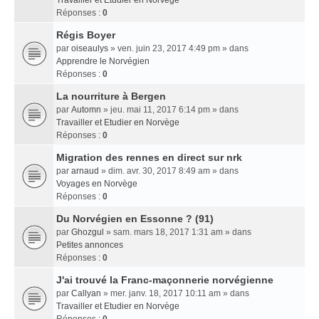
Travailler et Etudier en Norvège
Réponses :
0
Régis Boyer
par
oiseaulys
» ven. juin 23, 2017 4:49 pm » dans
Apprendre le Norvégien
Réponses :
0
La nourriture à Bergen
par
Automn
» jeu. mai 11, 2017 6:14 pm » dans
Travailler et Etudier en Norvège
Réponses :
0
Migration des rennes en direct sur nrk
par
arnaud
» dim. avr. 30, 2017 8:49 am » dans
Voyages en Norvège
Réponses :
0
Du Norvégien en Essonne ? (91)
par
Ghozgul
» sam. mars 18, 2017 1:31 am » dans
Petites annonces
Réponses :
0
J'ai trouvé la Franc-maçonnerie norvégienne
par
Callyan
» mer. janv. 18, 2017 10:11 am » dans
Travailler et Etudier en Norvège