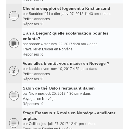
Cherche empploi et logement à Kristiansand
par
Sandrine1111
» dim. janv. 07, 2018 11:43 am » dans
Petites annonces
Réponses :
0
1 an à Bergen: quelle scolarisation pour les
enfants?
par
nonore
» mer. nov. 22, 2017 9:20 am » dans
Travailler et Etudier en Norvège
Réponses :
0
Vous allez bientôt vous marier en Norvège ?
par
laetitia
» ven. nov. 10, 2017 4:51 pm » dans
Petites annonces
Réponses :
0
Salon de thé Oslo / restaurant italien
par
Nio
» mer. oct. 25, 2017 4:30 pm » dans
Voyages en Norvège
Réponses :
0
Stage Erasmus + 6 mois en Norvège - améliorer
anglais
par
Ccilia
» jeu. juil. 27, 2017 12:41 pm » dans