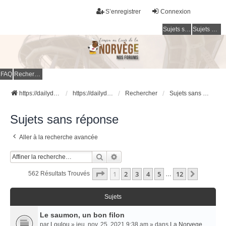
S’enregistrer
Connexion
Sujets sans réponse
Sujets actifs
FAQ
Rechercher
https://dailydigesthub.com
https://dailydigesthub.com
Rechercher
Sujets sans réponse
Sujets sans réponse
Aller à la recherche avancée
Rechercher
Recherche Avancée
Page
1
Sur
12
1
2
3
4
5
12
Suivant
562 Résultats Trouvés
…
Sujets
Le saumon, un bon filon
par
Loulou
» jeu. nov. 25, 2021 9:38 am » dans
La Norvege