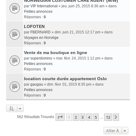
NORWEGIAN CUSTOMER CARE AGENT (M/W)
par
VIP International
» jeu. juin 25, 2015 8:36 am » dans
Petites annonces
Réponses :
0
LOFOTEN
par
FBERNARD
» dim. juin 21, 2015 12:17 pm » dans
Voyages en Norvège
Réponses :
0
Vente de ma boutique en ligne
par
superdomino
» mar. févr. 24, 2015 1:12 pm » dans
Petites annonces
Réponses :
0
location courte durée appartement Oslo
par
gaugau
» dim. févr. 01, 2015 8:35 pm » dans
Petites annonces
Réponses :
0
Page
1
Sur
12
1
2
3
4
5
12
Suivant
562 Résultats Trouvés
…
Aller À