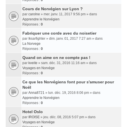
Réponses :
0
Cours de Norvégien sur Lyon ?
par
carolne
» mer. janv. 11, 2017 9:56 pm » dans
Apprendre le Norvégien
Réponses :
0
Fabriquer une corde avec du noisetier
par
Iksarfighter
» dim. janv. 01, 2017 7:27 am » dans
La Norvege
Réponses :
0
Quand on aime on ne compte pas !
par
kveite
» sam. déc. 31, 2016 11:16 am » dans
Voyages en Norvège
Réponses :
0
Ce que les Norvégiens font pour s'amuser pour
Noël
par
Anna8721
» lun. déc. 19, 2016 8:06 pm » dans
Apprendre le Norvégien
Réponses :
0
Hotel Oslo
par
IROISE
» jeu. déc. 08, 2016 5:07 pm » dans
Voyages en Norvège