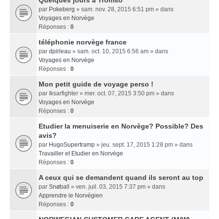
Quelques jours a Tromso
par
Pokeberg
» sam. nov. 28, 2015 6:51 pm » dans
Voyages en Norvège
Réponses :
0
téléphonie norvège france
par
dpirleau
» sam. oct. 10, 2015 6:56 am » dans
Voyages en Norvège
Réponses :
0
Mon petit guide de voyage perso !
par
Iksarfighter
» mer. oct. 07, 2015 3:50 pm » dans
Voyages en Norvège
Réponses :
0
Etudier la menuiserie en Norvège? Possible? Des
avis?
par
HugoSupertramp
» jeu. sept. 17, 2015 1:28 pm » dans
Travailler et Etudier en Norvège
Réponses :
0
A ceux qui se demandent quand ils seront au top
par
Snøball
» ven. juil. 03, 2015 7:37 pm » dans
Apprendre le Norvégien
Réponses :
0