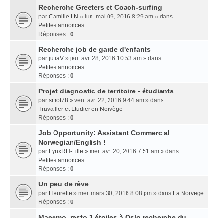
Recherche Greeters et Coach-surfing
par
Camille LN
» lun. mai 09, 2016 8:29 am » dans
Petites annonces
Réponses :
0
Recherche job de garde d'enfants
par
juliaV
» jeu. avr. 28, 2016 10:53 am » dans
Petites annonces
Réponses :
0
Projet diagnostic de territoire - étudiants
par
smot78
» ven. avr. 22, 2016 9:44 am » dans
Travailler et Etudier en Norvège
Réponses :
0
Job Opportunity: Assistant Commercial
Norwegian/English !
par
LynxRH-Lille
» mer. avr. 20, 2016 7:51 am » dans
Petites annonces
Réponses :
0
Un peu de rêve
par
Fleurette
» mer. mars 30, 2016 8:08 pm » dans
La Norvege
Réponses :
0
Maeemo, resto 3 étoiles à Oslo recherche du