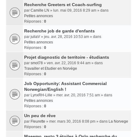
Recherche Greeters et Coach-surfing
par
Camille LN
» lun. mai 09, 2016 8:29 am » dans
Petites annonces
Réponses :
0
Recherche job de garde d'enfants
par
juliaV
» jeu. avr. 28, 2016 10:53 am » dans
Petites annonces
Réponses :
0
Projet diagnostic de territoire - étudiants
par
smot78
» ven. avr. 22, 2016 9:44 am » dans
Travailler et Etudier en Norvège
Réponses :
0
Job Opportunity: Assistant Commercial
Norwegian/English !
par
LynxRH-Lille
» mer. avr. 20, 2016 7:51 am » dans
Petites annonces
Réponses :
0
Un peu de rêve
par
Fleurette
» mer. mars 30, 2016 8:08 pm » dans
La Norvege
Réponses :
0
Maeemo, resto 3 étoiles à Oslo recherche du