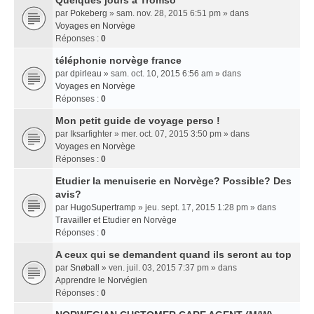
Quelques jours a Tromso
par
Pokeberg
» sam. nov. 28, 2015 6:51 pm » dans
Voyages en Norvège
Réponses :
0
téléphonie norvège france
par
dpirleau
» sam. oct. 10, 2015 6:56 am » dans
Voyages en Norvège
Réponses :
0
Mon petit guide de voyage perso !
par
Iksarfighter
» mer. oct. 07, 2015 3:50 pm » dans
Voyages en Norvège
Réponses :
0
Etudier la menuiserie en Norvège? Possible? Des
avis?
par
HugoSupertramp
» jeu. sept. 17, 2015 1:28 pm » dans
Travailler et Etudier en Norvège
Réponses :
0
A ceux qui se demandent quand ils seront au top
par
Snøball
» ven. juil. 03, 2015 7:37 pm » dans
Apprendre le Norvégien
Réponses :
0