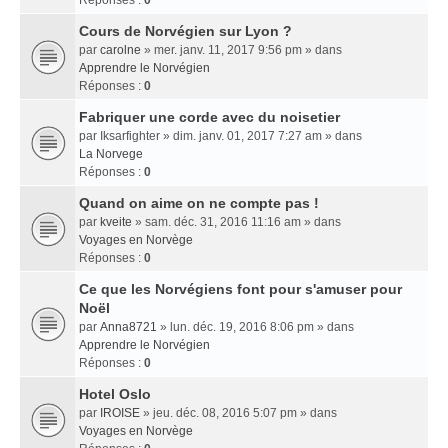
Réponses :
0
Cours de Norvégien sur Lyon ?
par
carolne
» mer. janv. 11, 2017 9:56 pm » dans
Apprendre le Norvégien
Réponses :
0
Fabriquer une corde avec du noisetier
par
Iksarfighter
» dim. janv. 01, 2017 7:27 am » dans
La Norvege
Réponses :
0
Quand on aime on ne compte pas !
par
kveite
» sam. déc. 31, 2016 11:16 am » dans
Voyages en Norvège
Réponses :
0
Ce que les Norvégiens font pour s'amuser pour
Noël
par
Anna8721
» lun. déc. 19, 2016 8:06 pm » dans
Apprendre le Norvégien
Réponses :
0
Hotel Oslo
par
IROISE
» jeu. déc. 08, 2016 5:07 pm » dans
Voyages en Norvège