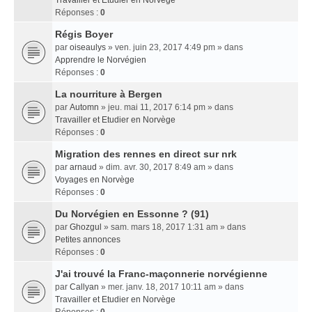
Travailler et Etudier en Norvège
Réponses :
0
Régis Boyer
par
oiseaulys
» ven. juin 23, 2017 4:49 pm » dans
Apprendre le Norvégien
Réponses :
0
La nourriture à Bergen
par
Automn
» jeu. mai 11, 2017 6:14 pm » dans
Travailler et Etudier en Norvège
Réponses :
0
Migration des rennes en direct sur nrk
par
arnaud
» dim. avr. 30, 2017 8:49 am » dans
Voyages en Norvège
Réponses :
0
Du Norvégien en Essonne ? (91)
par
Ghozgul
» sam. mars 18, 2017 1:31 am » dans
Petites annonces
Réponses :
0
J'ai trouvé la Franc-maçonnerie norvégienne
par
Callyan
» mer. janv. 18, 2017 10:11 am » dans
Travailler et Etudier en Norvège