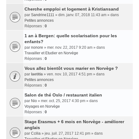
Cherche empploi et logement à Kristiansand
par
Sandrine1111
» dim. janv. 07, 2018 11:43 am » dans
Petites annonces
Réponses :
0
1 an à Bergen: quelle scolarisation pour les
enfants?
par
nonore
» mer. nov. 22, 2017 9:20 am » dans
Travailler et Etudier en Norvège
Réponses :
0
Vous allez bientôt vous marier en Norvège ?
par
laetitia
» ven. nov. 10, 2017 4:51 pm » dans
Petites annonces
Réponses :
0
Salon de thé Oslo / restaurant italien
par
Nio
» mer. oct. 25, 2017 4:30 pm » dans
Voyages en Norvège
Réponses :
0
Stage Erasmus + 6 mois en Norvège - améliorer
anglais
par
Ccilia
» jeu. juil. 27, 2017 12:41 pm » dans