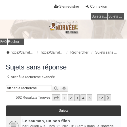
S’enregistrer
Connexion
Sujets sans réponse
Sujets actifs
FAQ
Rechercher
https://dailydigesthub.com
https://dailydigesthub.com
Rechercher
Sujets sans réponse
Sujets sans réponse
Aller à la recherche avancée
Rechercher
Recherche Avancée
Page
1
Sur
12
1
2
3
4
5
12
Suivant
562 Résultats Trouvés
…
Sujets
Le saumon, un bon filon
par
Loulou
» jeu. nov. 25, 2021 9:38 am » dans
La Norvege