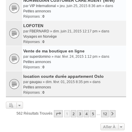
NORWEGIAN CUSTOMER CARE AGENT (M/W)
par
VIP International
» jeu. juin 25, 2015 8:36 am » dans
Petites annonces
Réponses :
0
LOFOTEN
par
FBERNARD
» dim. juin 21, 2015 12:17 pm » dans
Voyages en Norvège
Réponses :
0
Vente de ma boutique en ligne
par
superdomino
» mar. févr. 24, 2015 1:12 pm » dans
Petites annonces
Réponses :
0
location courte durée appartement Oslo
par
gaugau
» dim. févr. 01, 2015 8:35 pm » dans
Petites annonces
Réponses :
0
Page
1
Sur
12
1
2
3
4
5
12
Suivant
562 Résultats Trouvés
…
Aller À