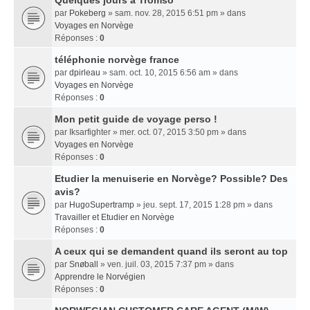
Quelques jours a Tromso
par
Pokeberg
» sam. nov. 28, 2015 6:51 pm » dans
Voyages en Norvège
Réponses :
0
téléphonie norvège france
par
dpirleau
» sam. oct. 10, 2015 6:56 am » dans
Voyages en Norvège
Réponses :
0
Mon petit guide de voyage perso !
par
Iksarfighter
» mer. oct. 07, 2015 3:50 pm » dans
Voyages en Norvège
Réponses :
0
Etudier la menuiserie en Norvège? Possible? Des
avis?
par
HugoSupertramp
» jeu. sept. 17, 2015 1:28 pm » dans
Travailler et Etudier en Norvège
Réponses :
0
A ceux qui se demandent quand ils seront au top
par
Snøball
» ven. juil. 03, 2015 7:37 pm » dans
Apprendre le Norvégien
Réponses :
0