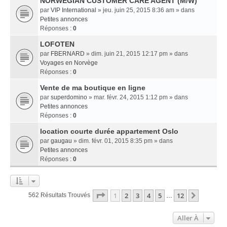
NORWEGIAN CUSTOMER CARE AGENT (M/W)
par
VIP International
» jeu. juin 25, 2015 8:36 am » dans
Petites annonces
Réponses :
0
LOFOTEN
par
FBERNARD
» dim. juin 21, 2015 12:17 pm » dans
Voyages en Norvège
Réponses :
0
Vente de ma boutique en ligne
par
superdomino
» mar. févr. 24, 2015 1:12 pm » dans
Petites annonces
Réponses :
0
location courte durée appartement Oslo
par
gaugau
» dim. févr. 01, 2015 8:35 pm » dans
Petites annonces
Réponses :
0
Page
1
Sur
12
1
2
3
4
5
12
Suivant
562 Résultats Trouvés
…
Aller À