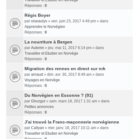
Travailler et Etudier en Norvège
Réponses :
0
Régis Boyer
par
oiseaulys
» ven. juin 23, 2017 4:49 pm » dans
Apprendre le Norvégien
Réponses :
0
La nourriture à Bergen
par
Automn
» jeu. mai 11, 2017 6:14 pm » dans
Travailler et Etudier en Norvège
Réponses :
0
Migration des rennes en direct sur nrk
par
arnaud
» dim. avr. 30, 2017 8:49 am » dans
Voyages en Norvège
Réponses :
0
Du Norvégien en Essonne ? (91)
par
Ghozgul
» sam. mars 18, 2017 1:31 am » dans
Petites annonces
Réponses :
0
J'ai trouvé la Franc-maçonnerie norvégienne
par
Callyan
» mer. janv. 18, 2017 10:11 am » dans
Travailler et Etudier en Norvège