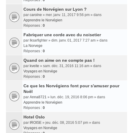
Réponses :
0
Cours de Norvégien sur Lyon ?
par
carolne
» mer. janv. 11, 2017 9:56 pm » dans
Apprendre le Norvégien
Réponses :
0
Fabriquer une corde avec du noisetier
par
Iksarfighter
» dim. janv. 01, 2017 7:27 am » dans
La Norvege
Réponses :
0
Quand on aime on ne compte pas !
par
kveite
» sam. déc. 31, 2016 11:16 am » dans
Voyages en Norvège
Réponses :
0
Ce que les Norvégiens font pour s'amuser pour
Noël
par
Anna8721
» lun. déc. 19, 2016 8:06 pm » dans
Apprendre le Norvégien
Réponses :
0
Hotel Oslo
par
IROISE
» jeu. déc. 08, 2016 5:07 pm » dans
Voyages en Norvège