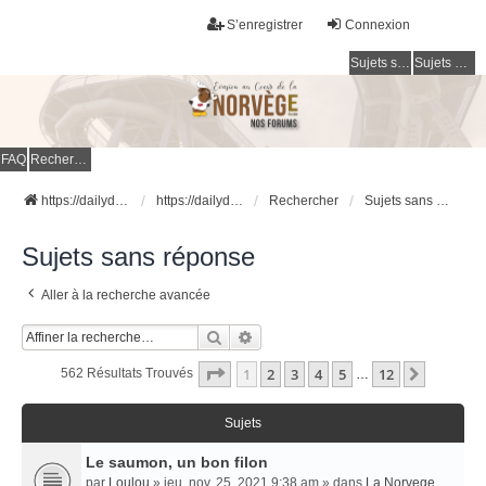
S’enregistrer
Connexion
Sujets sans réponse
Sujets actifs
FAQ
Rechercher
https://dailydigesthub.com
https://dailydigesthub.com
Rechercher
Sujets sans réponse
Sujets sans réponse
Aller à la recherche avancée
Rechercher
Recherche Avancée
Page
1
Sur
12
1
2
3
4
5
12
Suivant
562 Résultats Trouvés
…
Sujets
Le saumon, un bon filon
par
Loulou
» jeu. nov. 25, 2021 9:38 am » dans
La Norvege