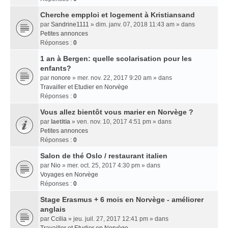
Cherche empploi et logement à Kristiansand
par
Sandrine1111
» dim. janv. 07, 2018 11:43 am » dans
Petites annonces
Réponses :
0
1 an à Bergen: quelle scolarisation pour les
enfants?
par
nonore
» mer. nov. 22, 2017 9:20 am » dans
Travailler et Etudier en Norvège
Réponses :
0
Vous allez bientôt vous marier en Norvège ?
par
laetitia
» ven. nov. 10, 2017 4:51 pm » dans
Petites annonces
Réponses :
0
Salon de thé Oslo / restaurant italien
par
Nio
» mer. oct. 25, 2017 4:30 pm » dans
Voyages en Norvège
Réponses :
0
Stage Erasmus + 6 mois en Norvège - améliorer
anglais
par
Ccilia
» jeu. juil. 27, 2017 12:41 pm » dans