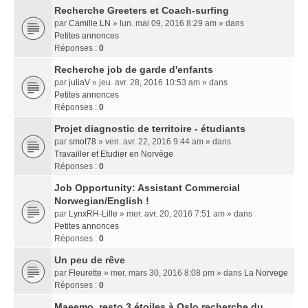
Recherche Greeters et Coach-surfing
par
Camille LN
» lun. mai 09, 2016 8:29 am » dans
Petites annonces
Réponses :
0
Recherche job de garde d'enfants
par
juliaV
» jeu. avr. 28, 2016 10:53 am » dans
Petites annonces
Réponses :
0
Projet diagnostic de territoire - étudiants
par
smot78
» ven. avr. 22, 2016 9:44 am » dans
Travailler et Etudier en Norvège
Réponses :
0
Job Opportunity: Assistant Commercial
Norwegian/English !
par
LynxRH-Lille
» mer. avr. 20, 2016 7:51 am » dans
Petites annonces
Réponses :
0
Un peu de rêve
par
Fleurette
» mer. mars 30, 2016 8:08 pm » dans
La Norvege
Réponses :
0
Maeemo, resto 3 étoiles à Oslo recherche du