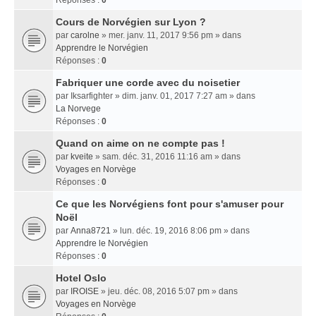
Réponses :
0
Cours de Norvégien sur Lyon ?
par
carolne
» mer. janv. 11, 2017 9:56 pm » dans
Apprendre le Norvégien
Réponses :
0
Fabriquer une corde avec du noisetier
par
Iksarfighter
» dim. janv. 01, 2017 7:27 am » dans
La Norvege
Réponses :
0
Quand on aime on ne compte pas !
par
kveite
» sam. déc. 31, 2016 11:16 am » dans
Voyages en Norvège
Réponses :
0
Ce que les Norvégiens font pour s'amuser pour
Noël
par
Anna8721
» lun. déc. 19, 2016 8:06 pm » dans
Apprendre le Norvégien
Réponses :
0
Hotel Oslo
par
IROISE
» jeu. déc. 08, 2016 5:07 pm » dans
Voyages en Norvège