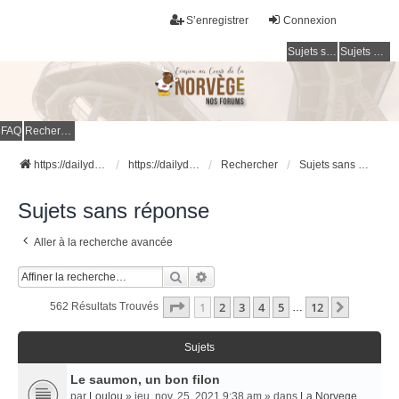
S’enregistrer
Connexion
Sujets sans réponse
Sujets actifs
FAQ
Rechercher
https://dailydigesthub.com
https://dailydigesthub.com
Rechercher
Sujets sans réponse
Sujets sans réponse
Aller à la recherche avancée
Rechercher
Recherche Avancée
Page
1
Sur
12
1
2
3
4
5
12
Suivant
562 Résultats Trouvés
…
Sujets
Le saumon, un bon filon
par
Loulou
» jeu. nov. 25, 2021 9:38 am » dans
La Norvege