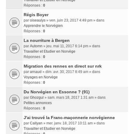
Travailler et Etudier en Norvège
Réponses :
0
Régis Boyer
par
oiseaulys
» ven. juin 23, 2017 4:49 pm » dans
Apprendre le Norvégien
Réponses :
0
La nourriture à Bergen
par
Automn
» jeu. mai 11, 2017 6:14 pm » dans
Travailler et Etudier en Norvège
Réponses :
0
Migration des rennes en direct sur nrk
par
arnaud
» dim. avr. 30, 2017 8:49 am » dans
Voyages en Norvège
Réponses :
0
Du Norvégien en Essonne ? (91)
par
Ghozgul
» sam. mars 18, 2017 1:31 am » dans
Petites annonces
Réponses :
0
J'ai trouvé la Franc-maçonnerie norvégienne
par
Callyan
» mer. janv. 18, 2017 10:11 am » dans
Travailler et Etudier en Norvège