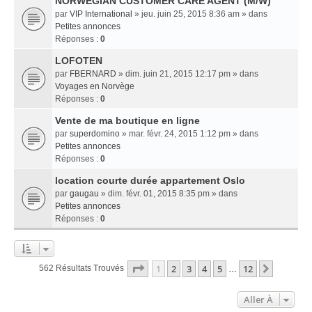
NORWEGIAN CUSTOMER CARE AGENT (M/W)
par
VIP International
» jeu. juin 25, 2015 8:36 am » dans
Petites annonces
Réponses :
0
LOFOTEN
par
FBERNARD
» dim. juin 21, 2015 12:17 pm » dans
Voyages en Norvège
Réponses :
0
Vente de ma boutique en ligne
par
superdomino
» mar. févr. 24, 2015 1:12 pm » dans
Petites annonces
Réponses :
0
location courte durée appartement Oslo
par
gaugau
» dim. févr. 01, 2015 8:35 pm » dans
Petites annonces
Réponses :
0
Page
1
Sur
12
1
2
3
4
5
12
Suivant
562 Résultats Trouvés
…
Aller À