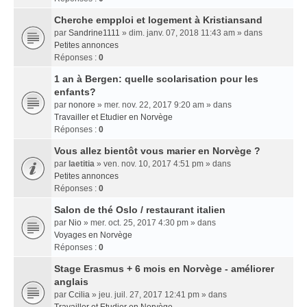
Cherche empploi et logement à Kristiansand
par
Sandrine1111
» dim. janv. 07, 2018 11:43 am » dans
Petites annonces
Réponses :
0
1 an à Bergen: quelle scolarisation pour les
enfants?
par
nonore
» mer. nov. 22, 2017 9:20 am » dans
Travailler et Etudier en Norvège
Réponses :
0
Vous allez bientôt vous marier en Norvège ?
par
laetitia
» ven. nov. 10, 2017 4:51 pm » dans
Petites annonces
Réponses :
0
Salon de thé Oslo / restaurant italien
par
Nio
» mer. oct. 25, 2017 4:30 pm » dans
Voyages en Norvège
Réponses :
0
Stage Erasmus + 6 mois en Norvège - améliorer
anglais
par
Ccilia
» jeu. juil. 27, 2017 12:41 pm » dans