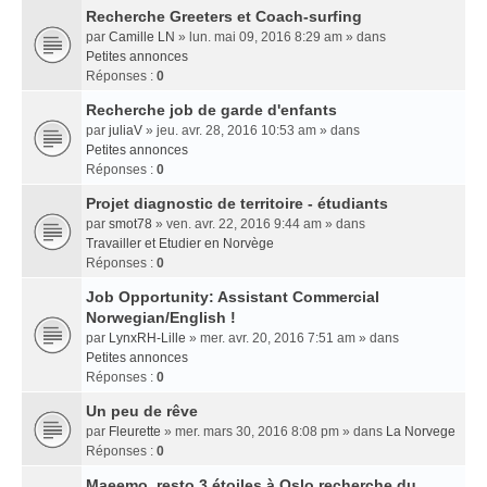
Recherche Greeters et Coach-surfing
par
Camille LN
» lun. mai 09, 2016 8:29 am » dans
Petites annonces
Réponses :
0
Recherche job de garde d'enfants
par
juliaV
» jeu. avr. 28, 2016 10:53 am » dans
Petites annonces
Réponses :
0
Projet diagnostic de territoire - étudiants
par
smot78
» ven. avr. 22, 2016 9:44 am » dans
Travailler et Etudier en Norvège
Réponses :
0
Job Opportunity: Assistant Commercial
Norwegian/English !
par
LynxRH-Lille
» mer. avr. 20, 2016 7:51 am » dans
Petites annonces
Réponses :
0
Un peu de rêve
par
Fleurette
» mer. mars 30, 2016 8:08 pm » dans
La Norvege
Réponses :
0
Maeemo, resto 3 étoiles à Oslo recherche du