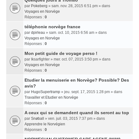
Quelques jours a Tromso
par
Pokeberg
» sam. nov. 28, 2015 6:51 pm » dans
Voyages en Norvège
Réponses :
0
téléphonie norvège france
par
dpirleau
» sam. oct. 10, 2015 6:56 am » dans
Voyages en Norvège
Réponses :
0
Mon petit guide de voyage perso !
par
Iksarfighter
» mer. oct. 07, 2015 3:50 pm » dans
Voyages en Norvège
Réponses :
0
Etudier la menuiserie en Norvège? Possible? Des
avis?
par
HugoSupertramp
» jeu. sept. 17, 2015 1:28 pm » dans
Travailler et Etudier en Norvège
Réponses :
0
A ceux qui se demandent quand ils seront au top
par
Snøball
» ven. juil. 03, 2015 7:37 pm » dans
Apprendre le Norvégien
Réponses :
0