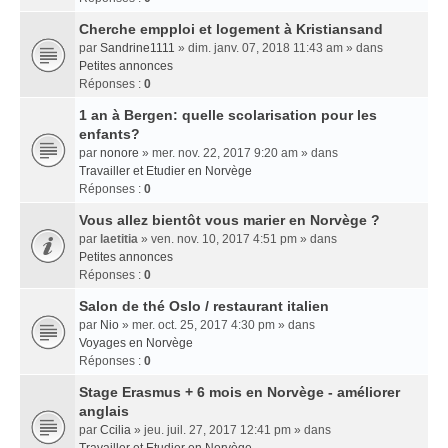
Cherche empploi et logement à Kristiansand
par
Sandrine1111
» dim. janv. 07, 2018 11:43 am » dans
Petites annonces
Réponses :
0
1 an à Bergen: quelle scolarisation pour les
enfants?
par
nonore
» mer. nov. 22, 2017 9:20 am » dans
Travailler et Etudier en Norvège
Réponses :
0
Vous allez bientôt vous marier en Norvège ?
par
laetitia
» ven. nov. 10, 2017 4:51 pm » dans
Petites annonces
Réponses :
0
Salon de thé Oslo / restaurant italien
par
Nio
» mer. oct. 25, 2017 4:30 pm » dans
Voyages en Norvège
Réponses :
0
Stage Erasmus + 6 mois en Norvège - améliorer
anglais
par
Ccilia
» jeu. juil. 27, 2017 12:41 pm » dans