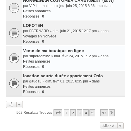
NORWEGIAN CUSTOMER CARE AGENT (M/W)
par
VIP International
» jeu. juin 25, 2015 8:36 am » dans
Petites annonces
Réponses :
0
LOFOTEN
par
FBERNARD
» dim. juin 21, 2015 12:17 pm » dans
Voyages en Norvège
Réponses :
0
Vente de ma boutique en ligne
par
superdomino
» mar. févr. 24, 2015 1:12 pm » dans
Petites annonces
Réponses :
0
location courte durée appartement Oslo
par
gaugau
» dim. févr. 01, 2015 8:35 pm » dans
Petites annonces
Réponses :
0
Page
1
Sur
12
1
2
3
4
5
12
Suivant
562 Résultats Trouvés
…
Aller À