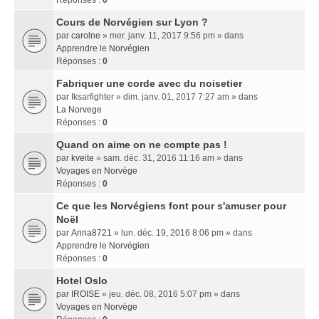
Réponses :
0
Cours de Norvégien sur Lyon ?
par
carolne
» mer. janv. 11, 2017 9:56 pm » dans
Apprendre le Norvégien
Réponses :
0
Fabriquer une corde avec du noisetier
par
Iksarfighter
» dim. janv. 01, 2017 7:27 am » dans
La Norvege
Réponses :
0
Quand on aime on ne compte pas !
par
kveite
» sam. déc. 31, 2016 11:16 am » dans
Voyages en Norvège
Réponses :
0
Ce que les Norvégiens font pour s'amuser pour
Noël
par
Anna8721
» lun. déc. 19, 2016 8:06 pm » dans
Apprendre le Norvégien
Réponses :
0
Hotel Oslo
par
IROISE
» jeu. déc. 08, 2016 5:07 pm » dans
Voyages en Norvège