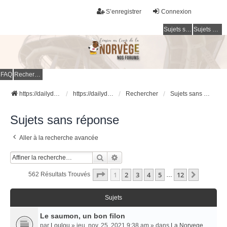
S’enregistrer
Connexion
Sujets sans réponse
Sujets actifs
FAQ
Rechercher
https://dailydigesthub.com
https://dailydigesthub.com
Rechercher
Sujets sans réponse
Sujets sans réponse
Aller à la recherche avancée
Rechercher
Recherche Avancée
Page
1
Sur
12
1
2
3
4
5
12
Suivant
562 Résultats Trouvés
…
Sujets
Le saumon, un bon filon
par
Loulou
» jeu. nov. 25, 2021 9:38 am » dans
La Norvege