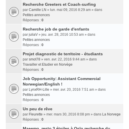
Recherche Greeters et Coach-surfing
par
Camille LN
» lun. mai 09, 2016 8:29 am » dans
Petites annonces
Réponses :
0
Recherche job de garde d'enfants
par
juliaV
» jeu. avr. 28, 2016 10:53 am » dans
Petites annonces
Réponses :
0
Projet diagnostic de territoire - étudiants
par
smot78
» ven. avr. 22, 2016 9:44 am » dans
Travailler et Etudier en Norvège
Réponses :
0
Job Opportunity: Assistant Commercial
Norwegian/English !
par
LynxRH-Lille
» mer. avr. 20, 2016 7:51 am » dans
Petites annonces
Réponses :
0
Un peu de rêve
par
Fleurette
» mer. mars 30, 2016 8:08 pm » dans
La Norvege
Réponses :
0
Maeemo, resto 3 étoiles à Oslo recherche du