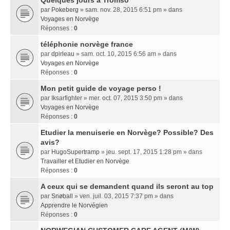
Quelques jours a Tromso
par
Pokeberg
» sam. nov. 28, 2015 6:51 pm » dans
Voyages en Norvège
Réponses :
0
téléphonie norvège france
par
dpirleau
» sam. oct. 10, 2015 6:56 am » dans
Voyages en Norvège
Réponses :
0
Mon petit guide de voyage perso !
par
Iksarfighter
» mer. oct. 07, 2015 3:50 pm » dans
Voyages en Norvège
Réponses :
0
Etudier la menuiserie en Norvège? Possible? Des
avis?
par
HugoSupertramp
» jeu. sept. 17, 2015 1:28 pm » dans
Travailler et Etudier en Norvège
Réponses :
0
A ceux qui se demandent quand ils seront au top
par
Snøball
» ven. juil. 03, 2015 7:37 pm » dans
Apprendre le Norvégien
Réponses :
0