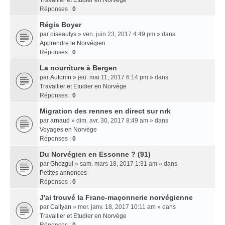
Travailler et Etudier en Norvège
Réponses :
0
Régis Boyer
par
oiseaulys
» ven. juin 23, 2017 4:49 pm » dans
Apprendre le Norvégien
Réponses :
0
La nourriture à Bergen
par
Automn
» jeu. mai 11, 2017 6:14 pm » dans
Travailler et Etudier en Norvège
Réponses :
0
Migration des rennes en direct sur nrk
par
arnaud
» dim. avr. 30, 2017 8:49 am » dans
Voyages en Norvège
Réponses :
0
Du Norvégien en Essonne ? (91)
par
Ghozgul
» sam. mars 18, 2017 1:31 am » dans
Petites annonces
Réponses :
0
J'ai trouvé la Franc-maçonnerie norvégienne
par
Callyan
» mer. janv. 18, 2017 10:11 am » dans
Travailler et Etudier en Norvège