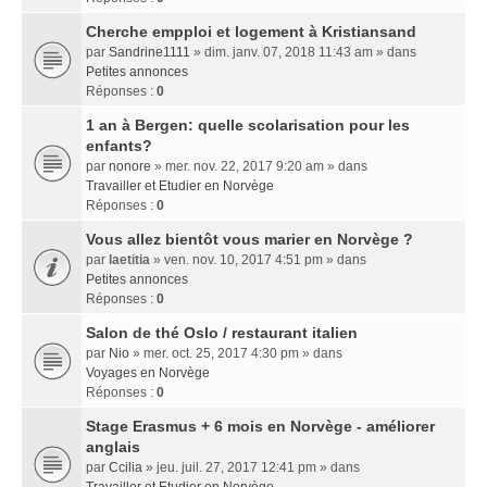
Cherche empploi et logement à Kristiansand
par
Sandrine1111
» dim. janv. 07, 2018 11:43 am » dans
Petites annonces
Réponses :
0
1 an à Bergen: quelle scolarisation pour les
enfants?
par
nonore
» mer. nov. 22, 2017 9:20 am » dans
Travailler et Etudier en Norvège
Réponses :
0
Vous allez bientôt vous marier en Norvège ?
par
laetitia
» ven. nov. 10, 2017 4:51 pm » dans
Petites annonces
Réponses :
0
Salon de thé Oslo / restaurant italien
par
Nio
» mer. oct. 25, 2017 4:30 pm » dans
Voyages en Norvège
Réponses :
0
Stage Erasmus + 6 mois en Norvège - améliorer
anglais
par
Ccilia
» jeu. juil. 27, 2017 12:41 pm » dans