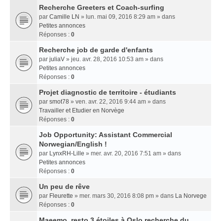
Recherche Greeters et Coach-surfing
par
Camille LN
» lun. mai 09, 2016 8:29 am » dans
Petites annonces
Réponses :
0
Recherche job de garde d'enfants
par
juliaV
» jeu. avr. 28, 2016 10:53 am » dans
Petites annonces
Réponses :
0
Projet diagnostic de territoire - étudiants
par
smot78
» ven. avr. 22, 2016 9:44 am » dans
Travailler et Etudier en Norvège
Réponses :
0
Job Opportunity: Assistant Commercial
Norwegian/English !
par
LynxRH-Lille
» mer. avr. 20, 2016 7:51 am » dans
Petites annonces
Réponses :
0
Un peu de rêve
par
Fleurette
» mer. mars 30, 2016 8:08 pm » dans
La Norvege
Réponses :
0
Maeemo, resto 3 étoiles à Oslo recherche du