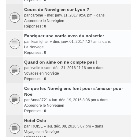
Réponses :
0
Cours de Norvégien sur Lyon ?
par
carolne
» mer. janv. 11, 2017 9:56 pm » dans
Apprendre le Norvégien
Réponses :
0
Fabriquer une corde avec du noisetier
par
Iksarfighter
» dim. janv. 01, 2017 7:27 am » dans
La Norvege
Réponses :
0
Quand on aime on ne compte pas !
par
kveite
» sam. déc. 31, 2016 11:16 am » dans
Voyages en Norvège
Réponses :
0
Ce que les Norvégiens font pour s'amuser pour
Noël
par
Anna8721
» lun. déc. 19, 2016 8:06 pm » dans
Apprendre le Norvégien
Réponses :
0
Hotel Oslo
par
IROISE
» jeu. déc. 08, 2016 5:07 pm » dans
Voyages en Norvège