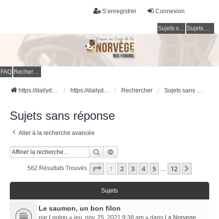
S’enregistrer
Connexion
Sujets sans réponse
Sujets actifs
FAQ
Rechercher
https://dailydigesthub.com
https://dailydigesthub.com
Rechercher
Sujets sans réponse
Sujets sans réponse
Aller à la recherche avancée
Rechercher
Recherche Avancée
Page
1
Sur
12
1
2
3
4
5
12
Suivant
562 Résultats Trouvés
…
Sujets
Le saumon, un bon filon
par
Loulou
» jeu. nov. 25, 2021 9:38 am » dans
La Norvege