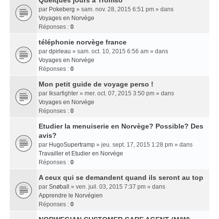
Quelques jours a Tromso
par
Pokeberg
» sam. nov. 28, 2015 6:51 pm » dans
Voyages en Norvège
Réponses :
0
téléphonie norvège france
par
dpirleau
» sam. oct. 10, 2015 6:56 am » dans
Voyages en Norvège
Réponses :
0
Mon petit guide de voyage perso !
par
Iksarfighter
» mer. oct. 07, 2015 3:50 pm » dans
Voyages en Norvège
Réponses :
0
Etudier la menuiserie en Norvège? Possible? Des
avis?
par
HugoSupertramp
» jeu. sept. 17, 2015 1:28 pm » dans
Travailler et Etudier en Norvège
Réponses :
0
A ceux qui se demandent quand ils seront au top
par
Snøball
» ven. juil. 03, 2015 7:37 pm » dans
Apprendre le Norvégien
Réponses :
0