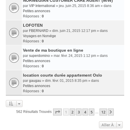
NORWEGIAN CUSTOMER CARE AGENT (M/W)
par
VIP International
» jeu. juin 25, 2015 8:36 am » dans
Petites annonces
Réponses :
0
LOFOTEN
par
FBERNARD
» dim. juin 21, 2015 12:17 pm » dans
Voyages en Norvège
Réponses :
0
Vente de ma boutique en ligne
par
superdomino
» mar. févr. 24, 2015 1:12 pm » dans
Petites annonces
Réponses :
0
location courte durée appartement Oslo
par
gaugau
» dim. févr. 01, 2015 8:35 pm » dans
Petites annonces
Réponses :
0
Page
1
Sur
12
1
2
3
4
5
12
Suivant
562 Résultats Trouvés
…
Aller À