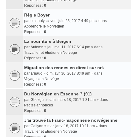
Travailler et Etudier en Norvège
Réponses :
0
Régis Boyer
par
oiseaulys
» ven. juin 23, 2017 4:49 pm » dans
Apprendre le Norvégien
Réponses :
0
La nourriture à Bergen
par
Automn
» jeu. mai 11, 2017 6:14 pm » dans
Travailler et Etudier en Norvège
Réponses :
0
Migration des rennes en direct sur nrk
par
arnaud
» dim. avr. 30, 2017 8:49 am » dans
Voyages en Norvège
Réponses :
0
Du Norvégien en Essonne ? (91)
par
Ghozgul
» sam. mars 18, 2017 1:31 am » dans
Petites annonces
Réponses :
0
J'ai trouvé la Franc-maçonnerie norvégienne
par
Callyan
» mer. janv. 18, 2017 10:11 am » dans
Travailler et Etudier en Norvège