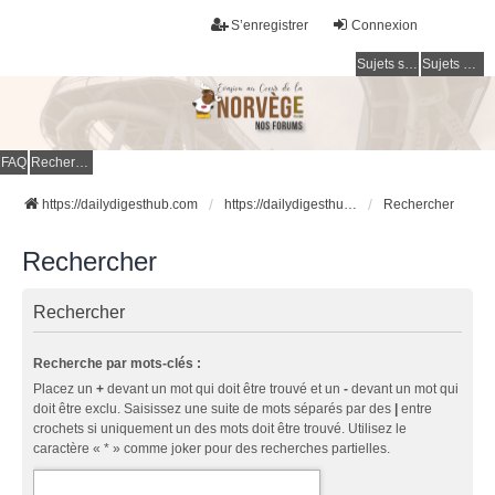
S’enregistrer
Connexion
Sujets sans réponse
Sujets actifs
FAQ
Rechercher
https://dailydigesthub.com
https://dailydigesthub.com
Rechercher
Rechercher
Rechercher
Recherche par mots-clés :
Placez un
+
devant un mot qui doit être trouvé et un
-
devant un mot qui
doit être exclu. Saisissez une suite de mots séparés par des
|
entre
crochets si uniquement un des mots doit être trouvé. Utilisez le
caractère « * » comme joker pour des recherches partielles.