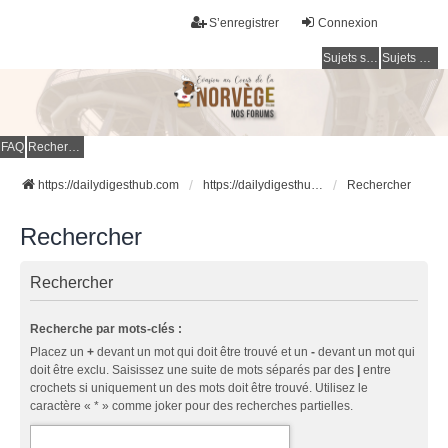
S’enregistrer
Connexion
Sujets sans réponse
Sujets actifs
FAQ
Rechercher
https://dailydigesthub.com
https://dailydigesthub.com
Rechercher
Rechercher
Rechercher
Recherche par mots-clés :
Placez un
+
devant un mot qui doit être trouvé et un
-
devant un mot qui
doit être exclu. Saisissez une suite de mots séparés par des
|
entre
crochets si uniquement un des mots doit être trouvé. Utilisez le
caractère « * » comme joker pour des recherches partielles.