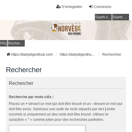
S’enregistrer
Connexion
Sujets sans réponse
Sujets actifs
FAQ
Rechercher
https://dailydigesthub.com
https://dailydigesthub.com
Rechercher
Rechercher
Rechercher
Recherche par mots-clés :
Placez un
+
devant un mot qui doit être trouvé et un
-
devant un mot qui
doit être exclu. Saisissez une suite de mots séparés par des
|
entre
crochets si uniquement un des mots doit être trouvé. Utilisez le
caractère « * » comme joker pour des recherches partielles.