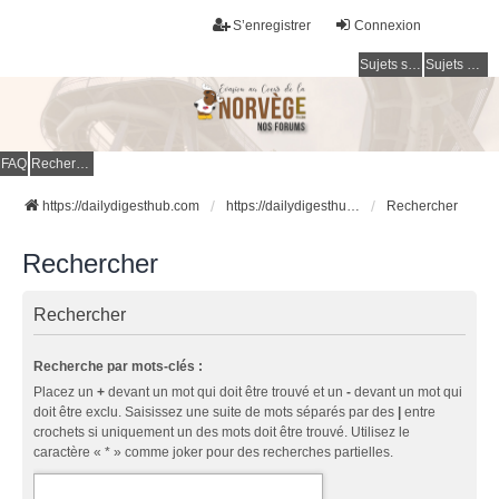
S’enregistrer
Connexion
Sujets sans réponse
Sujets actifs
FAQ
Rechercher
https://dailydigesthub.com
https://dailydigesthub.com
Rechercher
Rechercher
Rechercher
Recherche par mots-clés :
Placez un
+
devant un mot qui doit être trouvé et un
-
devant un mot qui
doit être exclu. Saisissez une suite de mots séparés par des
|
entre
crochets si uniquement un des mots doit être trouvé. Utilisez le
caractère « * » comme joker pour des recherches partielles.