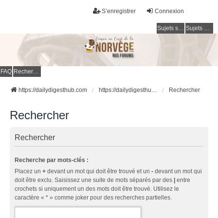
S’enregistrer
Connexion
Sujets sans réponse
Sujets actifs
FAQ
Rechercher
https://dailydigesthub.com
https://dailydigesthub.com
Rechercher
Rechercher
Rechercher
Recherche par mots-clés :
Placez un
+
devant un mot qui doit être trouvé et un
-
devant un mot qui
doit être exclu. Saisissez une suite de mots séparés par des
|
entre
crochets si uniquement un des mots doit être trouvé. Utilisez le
caractère « * » comme joker pour des recherches partielles.