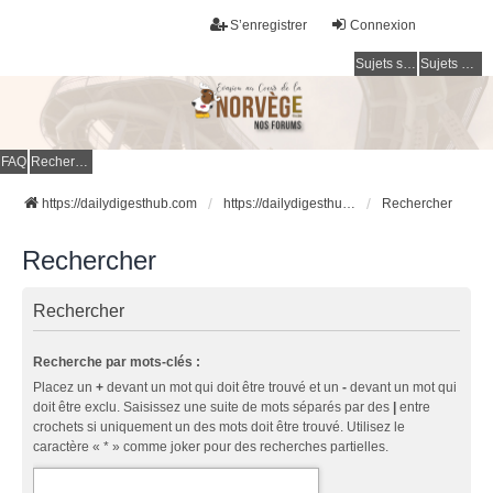
S’enregistrer
Connexion
Sujets sans réponse
Sujets actifs
FAQ
Rechercher
https://dailydigesthub.com
https://dailydigesthub.com
Rechercher
Rechercher
Rechercher
Recherche par mots-clés :
Placez un
+
devant un mot qui doit être trouvé et un
-
devant un mot qui
doit être exclu. Saisissez une suite de mots séparés par des
|
entre
crochets si uniquement un des mots doit être trouvé. Utilisez le
caractère « * » comme joker pour des recherches partielles.