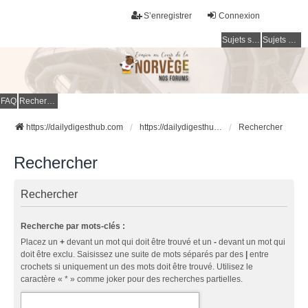
S’enregistrer
Connexion
Sujets sans réponse
Sujets actifs
FAQ
Rechercher
https://dailydigesthub.com
https://dailydigesthub.com
Rechercher
Rechercher
Rechercher
Recherche par mots-clés :
Placez un
+
devant un mot qui doit être trouvé et un
-
devant un mot qui
doit être exclu. Saisissez une suite de mots séparés par des
|
entre
crochets si uniquement un des mots doit être trouvé. Utilisez le
caractère « * » comme joker pour des recherches partielles.