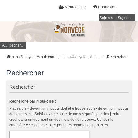
S’enregistrer
Connexion
Sujets sans réponse
Sujets actifs
FAQ
Rechercher
https://dailydigesthub.com
https://dailydigesthub.com
Rechercher
Rechercher
Rechercher
Recherche par mots-clés :
Placez un
+
devant un mot qui doit être trouvé et un
-
devant un mot qui
doit être exclu. Saisissez une suite de mots séparés par des
|
entre
crochets si uniquement un des mots doit être trouvé. Utilisez le
caractère « * » comme joker pour des recherches partielles.