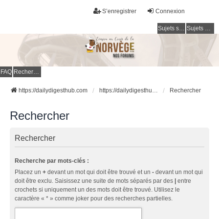
S’enregistrer
Connexion
Sujets sans réponse
Sujets actifs
FAQ
Rechercher
https://dailydigesthub.com
https://dailydigesthub.com
Rechercher
Rechercher
Rechercher
Recherche par mots-clés :
Placez un
+
devant un mot qui doit être trouvé et un
-
devant un mot qui
doit être exclu. Saisissez une suite de mots séparés par des
|
entre
crochets si uniquement un des mots doit être trouvé. Utilisez le
caractère « * » comme joker pour des recherches partielles.