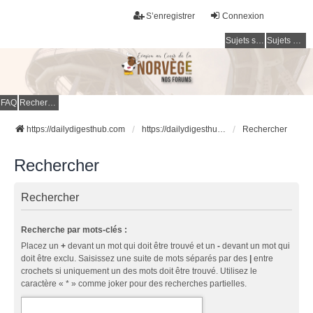
S’enregistrer
Connexion
Sujets sans réponse
Sujets actifs
FAQ
Rechercher
https://dailydigesthub.com
https://dailydigesthub.com
Rechercher
Rechercher
Rechercher
Recherche par mots-clés :
Placez un
+
devant un mot qui doit être trouvé et un
-
devant un mot qui
doit être exclu. Saisissez une suite de mots séparés par des
|
entre
crochets si uniquement un des mots doit être trouvé. Utilisez le
caractère « * » comme joker pour des recherches partielles.