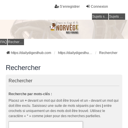
S’enregistrer
Connexion
Sujets sans réponse
Sujets actifs
FAQ
Rechercher
https://dailydigesthub.com
https://dailydigesthub.com
Rechercher
Rechercher
Rechercher
Recherche par mots-clés :
Placez un
+
devant un mot qui doit être trouvé et un
-
devant un mot qui
doit être exclu. Saisissez une suite de mots séparés par des
|
entre
crochets si uniquement un des mots doit être trouvé. Utilisez le
caractère « * » comme joker pour des recherches partielles.