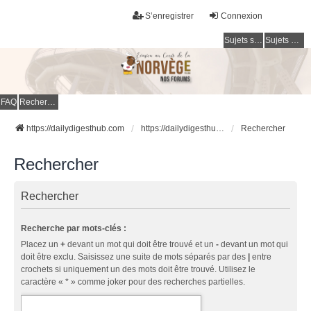
S’enregistrer
Connexion
Sujets sans réponse
Sujets actifs
FAQ
Rechercher
https://dailydigesthub.com
https://dailydigesthub.com
Rechercher
Rechercher
Rechercher
Recherche par mots-clés :
Placez un
+
devant un mot qui doit être trouvé et un
-
devant un mot qui
doit être exclu. Saisissez une suite de mots séparés par des
|
entre
crochets si uniquement un des mots doit être trouvé. Utilisez le
caractère « * » comme joker pour des recherches partielles.