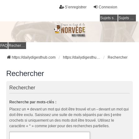
S’enregistrer
Connexion
Sujets sans réponse
Sujets actifs
FAQ
Rechercher
https://dailydigesthub.com
https://dailydigesthub.com
Rechercher
Rechercher
Rechercher
Recherche par mots-clés :
Placez un
+
devant un mot qui doit être trouvé et un
-
devant un mot qui
doit être exclu. Saisissez une suite de mots séparés par des
|
entre
crochets si uniquement un des mots doit être trouvé. Utilisez le
caractère « * » comme joker pour des recherches partielles.