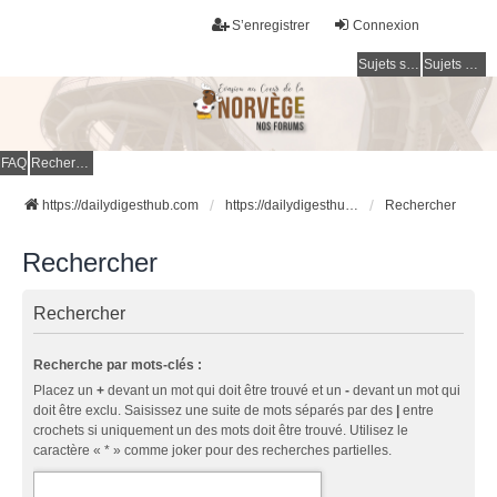
S’enregistrer
Connexion
Sujets sans réponse
Sujets actifs
FAQ
Rechercher
https://dailydigesthub.com
https://dailydigesthub.com
Rechercher
Rechercher
Rechercher
Recherche par mots-clés :
Placez un
+
devant un mot qui doit être trouvé et un
-
devant un mot qui
doit être exclu. Saisissez une suite de mots séparés par des
|
entre
crochets si uniquement un des mots doit être trouvé. Utilisez le
caractère « * » comme joker pour des recherches partielles.