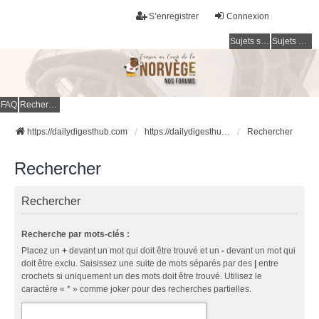
S’enregistrer
Connexion
Sujets sans réponse
Sujets actifs
FAQ
Rechercher
https://dailydigesthub.com
https://dailydigesthub.com
Rechercher
Rechercher
Rechercher
Recherche par mots-clés :
Placez un
+
devant un mot qui doit être trouvé et un
-
devant un mot qui
doit être exclu. Saisissez une suite de mots séparés par des
|
entre
crochets si uniquement un des mots doit être trouvé. Utilisez le
caractère « * » comme joker pour des recherches partielles.