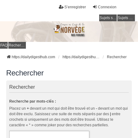
S’enregistrer
Connexion
Sujets sans réponse
Sujets actifs
FAQ
Rechercher
https://dailydigesthub.com
https://dailydigesthub.com
Rechercher
Rechercher
Rechercher
Recherche par mots-clés :
Placez un
+
devant un mot qui doit être trouvé et un
-
devant un mot qui
doit être exclu. Saisissez une suite de mots séparés par des
|
entre
crochets si uniquement un des mots doit être trouvé. Utilisez le
caractère « * » comme joker pour des recherches partielles.