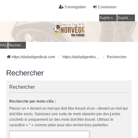
S’enregistrer
Connexion
Sujets sans réponse
Sujets actifs
FAQ
Rechercher
https://dailydigesthub.com
https://dailydigesthub.com
Rechercher
Rechercher
Rechercher
Recherche par mots-clés :
Placez un
+
devant un mot qui doit être trouvé et un
-
devant un mot qui
doit être exclu. Saisissez une suite de mots séparés par des
|
entre
crochets si uniquement un des mots doit être trouvé. Utilisez le
caractère « * » comme joker pour des recherches partielles.