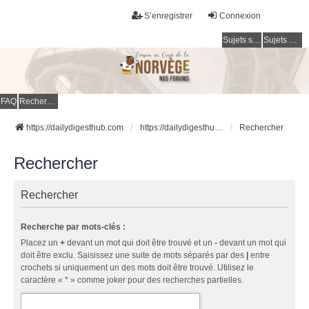
S’enregistrer
Connexion
Sujets sans réponse
Sujets actifs
FAQ
Rechercher
https://dailydigesthub.com
https://dailydigesthub.com
Rechercher
Rechercher
Rechercher
Recherche par mots-clés :
Placez un
+
devant un mot qui doit être trouvé et un
-
devant un mot qui
doit être exclu. Saisissez une suite de mots séparés par des
|
entre
crochets si uniquement un des mots doit être trouvé. Utilisez le
caractère « * » comme joker pour des recherches partielles.