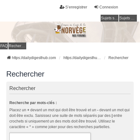
S’enregistrer
Connexion
Sujets sans réponse
Sujets actifs
FAQ
Rechercher
https://dailydigesthub.com
https://dailydigesthub.com
Rechercher
Rechercher
Rechercher
Recherche par mots-clés :
Placez un
+
devant un mot qui doit être trouvé et un
-
devant un mot qui
doit être exclu. Saisissez une suite de mots séparés par des
|
entre
crochets si uniquement un des mots doit être trouvé. Utilisez le
caractère « * » comme joker pour des recherches partielles.