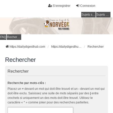
S’enregistrer
Connexion
Sujets sans réponse
Sujets actifs
FAQ
Rechercher
https://dailydigesthub.com
https://dailydigesthub.com
Rechercher
Rechercher
Rechercher
Recherche par mots-clés :
Placez un
+
devant un mot qui doit être trouvé et un
-
devant un mot qui
doit être exclu. Saisissez une suite de mots séparés par des
|
entre
crochets si uniquement un des mots doit être trouvé. Utilisez le
caractère « * » comme joker pour des recherches partielles.