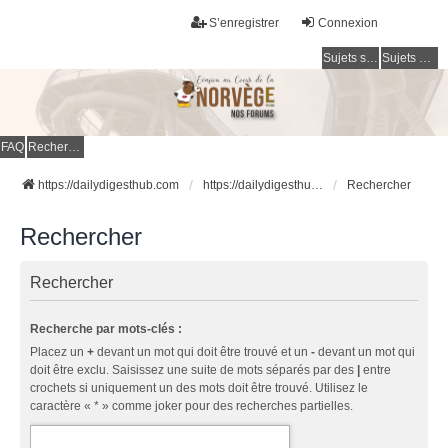
S’enregistrer
Connexion
Sujets sans réponse
Sujets actifs
FAQ
Rechercher
https://dailydigesthub.com
https://dailydigesthub.com
Rechercher
Rechercher
Rechercher
Recherche par mots-clés :
Placez un
+
devant un mot qui doit être trouvé et un
-
devant un mot qui
doit être exclu. Saisissez une suite de mots séparés par des
|
entre
crochets si uniquement un des mots doit être trouvé. Utilisez le
caractère « * » comme joker pour des recherches partielles.