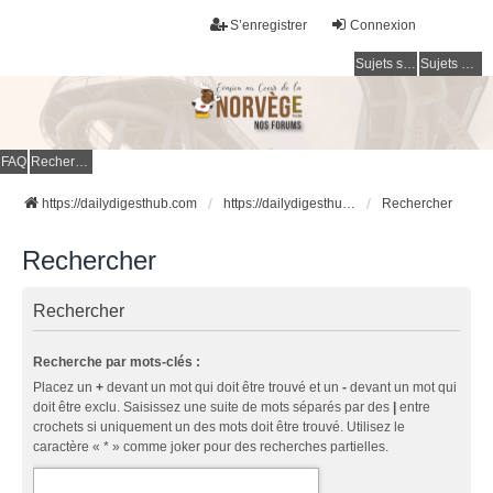
S’enregistrer
Connexion
Sujets sans réponse
Sujets actifs
FAQ
Rechercher
https://dailydigesthub.com
https://dailydigesthub.com
Rechercher
Rechercher
Rechercher
Recherche par mots-clés :
Placez un
+
devant un mot qui doit être trouvé et un
-
devant un mot qui
doit être exclu. Saisissez une suite de mots séparés par des
|
entre
crochets si uniquement un des mots doit être trouvé. Utilisez le
caractère « * » comme joker pour des recherches partielles.