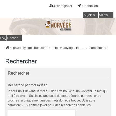
S’enregistrer
Connexion
Sujets sans réponse
Sujets actifs
FAQ
Rechercher
https://dailydigesthub.com
https://dailydigesthub.com
Rechercher
Rechercher
Rechercher
Recherche par mots-clés :
Placez un
+
devant un mot qui doit être trouvé et un
-
devant un mot qui
doit être exclu. Saisissez une suite de mots séparés par des
|
entre
crochets si uniquement un des mots doit être trouvé. Utilisez le
caractère « * » comme joker pour des recherches partielles.