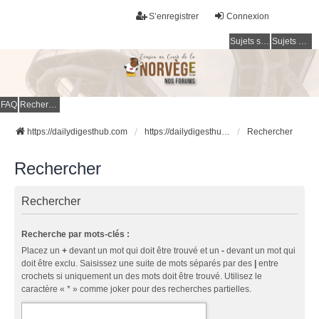
S’enregistrer
Connexion
Sujets sans réponse
Sujets actifs
FAQ
Rechercher
https://dailydigesthub.com
https://dailydigesthub.com
Rechercher
Rechercher
Rechercher
Recherche par mots-clés :
Placez un
+
devant un mot qui doit être trouvé et un
-
devant un mot qui
doit être exclu. Saisissez une suite de mots séparés par des
|
entre
crochets si uniquement un des mots doit être trouvé. Utilisez le
caractère « * » comme joker pour des recherches partielles.