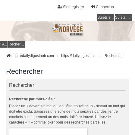
S’enregistrer
Connexion
Sujets sans réponse
Sujets actifs
FAQ
Rechercher
https://dailydigesthub.com
https://dailydigesthub.com
Rechercher
Rechercher
Rechercher
Recherche par mots-clés :
Placez un
+
devant un mot qui doit être trouvé et un
-
devant un mot qui
doit être exclu. Saisissez une suite de mots séparés par des
|
entre
crochets si uniquement un des mots doit être trouvé. Utilisez le
caractère « * » comme joker pour des recherches partielles.