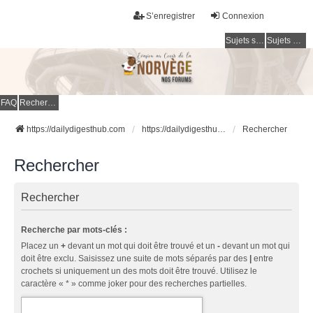
S’enregistrer
Connexion
Sujets sans réponse
Sujets actifs
FAQ
Rechercher
https://dailydigesthub.com
https://dailydigesthub.com
Rechercher
Rechercher
Rechercher
Recherche par mots-clés :
Placez un
+
devant un mot qui doit être trouvé et un
-
devant un mot qui
doit être exclu. Saisissez une suite de mots séparés par des
|
entre
crochets si uniquement un des mots doit être trouvé. Utilisez le
caractère « * » comme joker pour des recherches partielles.