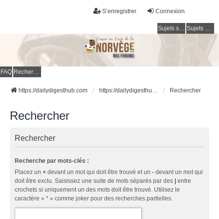
S’enregistrer
Connexion
Sujets sans réponse
Sujets actifs
FAQ
Rechercher
https://dailydigesthub.com
https://dailydigesthub.com
Rechercher
Rechercher
Rechercher
Recherche par mots-clés :
Placez un
+
devant un mot qui doit être trouvé et un
-
devant un mot qui
doit être exclu. Saisissez une suite de mots séparés par des
|
entre
crochets si uniquement un des mots doit être trouvé. Utilisez le
caractère « * » comme joker pour des recherches partielles.