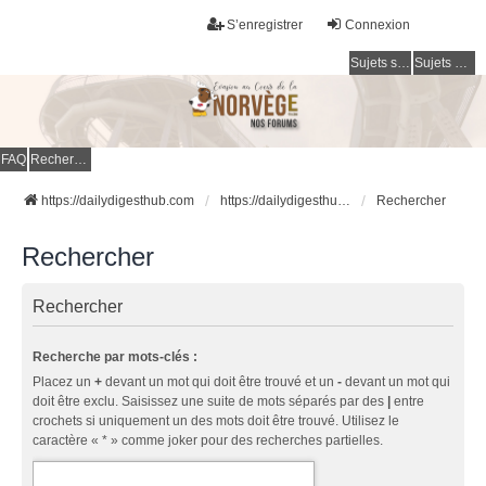
S’enregistrer
Connexion
Sujets sans réponse
Sujets actifs
FAQ
Rechercher
https://dailydigesthub.com
https://dailydigesthub.com
Rechercher
Rechercher
Rechercher
Recherche par mots-clés :
Placez un
+
devant un mot qui doit être trouvé et un
-
devant un mot qui
doit être exclu. Saisissez une suite de mots séparés par des
|
entre
crochets si uniquement un des mots doit être trouvé. Utilisez le
caractère « * » comme joker pour des recherches partielles.