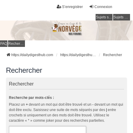
S’enregistrer
Connexion
Sujets sans réponse
Sujets actifs
FAQ
Rechercher
https://dailydigesthub.com
https://dailydigesthub.com
Rechercher
Rechercher
Rechercher
Recherche par mots-clés :
Placez un
+
devant un mot qui doit être trouvé et un
-
devant un mot qui
doit être exclu. Saisissez une suite de mots séparés par des
|
entre
crochets si uniquement un des mots doit être trouvé. Utilisez le
caractère « * » comme joker pour des recherches partielles.