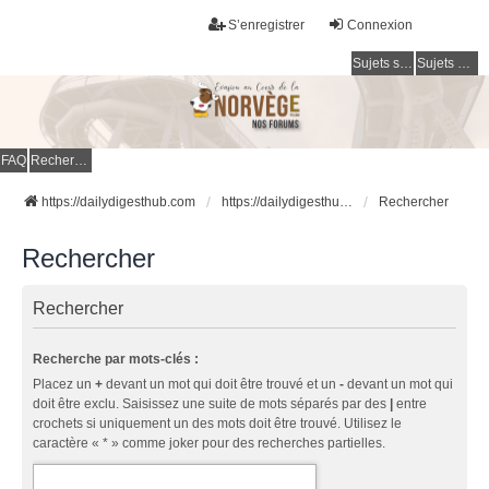
S’enregistrer
Connexion
Sujets sans réponse
Sujets actifs
FAQ
Rechercher
https://dailydigesthub.com
https://dailydigesthub.com
Rechercher
Rechercher
Rechercher
Recherche par mots-clés :
Placez un
+
devant un mot qui doit être trouvé et un
-
devant un mot qui
doit être exclu. Saisissez une suite de mots séparés par des
|
entre
crochets si uniquement un des mots doit être trouvé. Utilisez le
caractère « * » comme joker pour des recherches partielles.