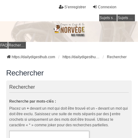
S’enregistrer
Connexion
Sujets sans réponse
Sujets actifs
FAQ
Rechercher
https://dailydigesthub.com
https://dailydigesthub.com
Rechercher
Rechercher
Rechercher
Recherche par mots-clés :
Placez un
+
devant un mot qui doit être trouvé et un
-
devant un mot qui
doit être exclu. Saisissez une suite de mots séparés par des
|
entre
crochets si uniquement un des mots doit être trouvé. Utilisez le
caractère « * » comme joker pour des recherches partielles.