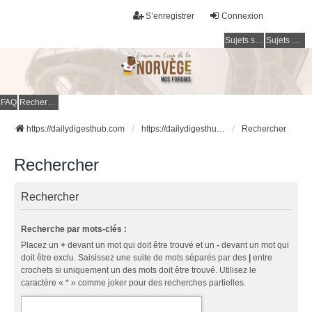
S’enregistrer
Connexion
Sujets sans réponse
Sujets actifs
FAQ
Rechercher
https://dailydigesthub.com
https://dailydigesthub.com
Rechercher
Rechercher
Rechercher
Recherche par mots-clés :
Placez un
+
devant un mot qui doit être trouvé et un
-
devant un mot qui
doit être exclu. Saisissez une suite de mots séparés par des
|
entre
crochets si uniquement un des mots doit être trouvé. Utilisez le
caractère « * » comme joker pour des recherches partielles.