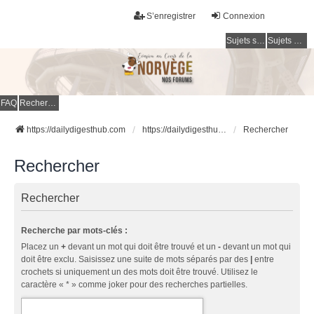
S’enregistrer
Connexion
Sujets sans réponse
Sujets actifs
FAQ
Rechercher
https://dailydigesthub.com
https://dailydigesthub.com
Rechercher
Rechercher
Rechercher
Recherche par mots-clés :
Placez un
+
devant un mot qui doit être trouvé et un
-
devant un mot qui
doit être exclu. Saisissez une suite de mots séparés par des
|
entre
crochets si uniquement un des mots doit être trouvé. Utilisez le
caractère « * » comme joker pour des recherches partielles.