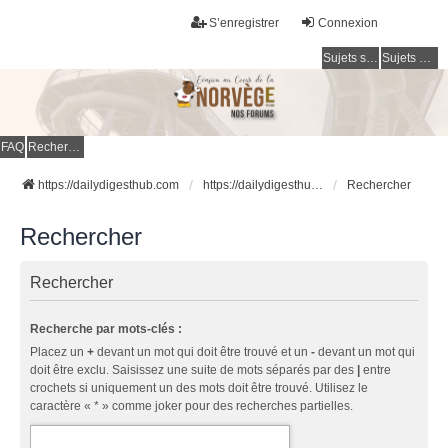
S’enregistrer
Connexion
Sujets sans réponse
Sujets actifs
FAQ
Rechercher
https://dailydigesthub.com
https://dailydigesthub.com
Rechercher
Rechercher
Rechercher
Recherche par mots-clés :
Placez un
+
devant un mot qui doit être trouvé et un
-
devant un mot qui
doit être exclu. Saisissez une suite de mots séparés par des
|
entre
crochets si uniquement un des mots doit être trouvé. Utilisez le
caractère « * » comme joker pour des recherches partielles.