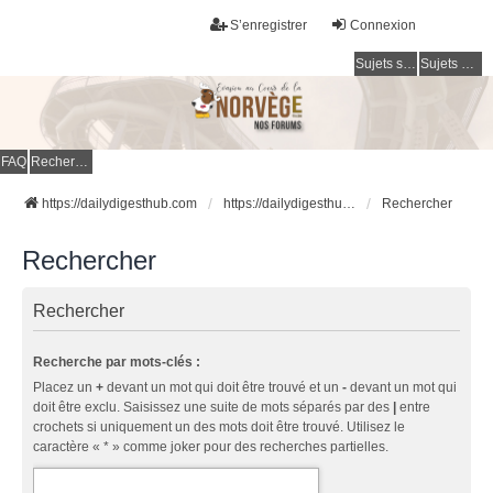
S’enregistrer
Connexion
Sujets sans réponse
Sujets actifs
FAQ
Rechercher
https://dailydigesthub.com
https://dailydigesthub.com
Rechercher
Rechercher
Rechercher
Recherche par mots-clés :
Placez un
+
devant un mot qui doit être trouvé et un
-
devant un mot qui
doit être exclu. Saisissez une suite de mots séparés par des
|
entre
crochets si uniquement un des mots doit être trouvé. Utilisez le
caractère « * » comme joker pour des recherches partielles.