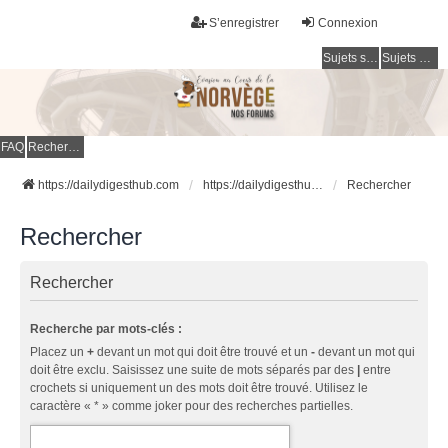
S’enregistrer
Connexion
Sujets sans réponse
Sujets actifs
FAQ
Rechercher
https://dailydigesthub.com
https://dailydigesthub.com
Rechercher
Rechercher
Rechercher
Recherche par mots-clés :
Placez un
+
devant un mot qui doit être trouvé et un
-
devant un mot qui
doit être exclu. Saisissez une suite de mots séparés par des
|
entre
crochets si uniquement un des mots doit être trouvé. Utilisez le
caractère « * » comme joker pour des recherches partielles.