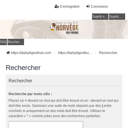
S’enregistrer
Connexion
Sujets sans réponse
Sujets actifs
FAQ
Rechercher
https://dailydigesthub.com
https://dailydigesthub.com
Rechercher
Rechercher
Rechercher
Recherche par mots-clés :
Placez un
+
devant un mot qui doit être trouvé et un
-
devant un mot qui
doit être exclu. Saisissez une suite de mots séparés par des
|
entre
crochets si uniquement un des mots doit être trouvé. Utilisez le
caractère « * » comme joker pour des recherches partielles.