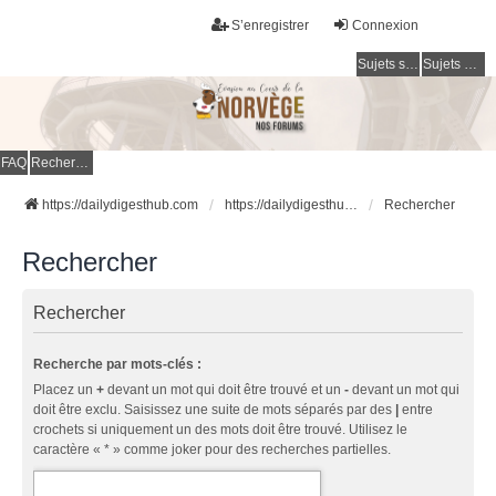
S’enregistrer
Connexion
Sujets sans réponse
Sujets actifs
FAQ
Rechercher
https://dailydigesthub.com
https://dailydigesthub.com
Rechercher
Rechercher
Rechercher
Recherche par mots-clés :
Placez un
+
devant un mot qui doit être trouvé et un
-
devant un mot qui
doit être exclu. Saisissez une suite de mots séparés par des
|
entre
crochets si uniquement un des mots doit être trouvé. Utilisez le
caractère « * » comme joker pour des recherches partielles.