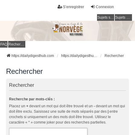
S’enregistrer
Connexion
Sujets sans réponse
Sujets actifs
FAQ
Rechercher
https://dailydigesthub.com
https://dailydigesthub.com
Rechercher
Rechercher
Rechercher
Recherche par mots-clés :
Placez un
+
devant un mot qui doit être trouvé et un
-
devant un mot qui
doit être exclu. Saisissez une suite de mots séparés par des
|
entre
crochets si uniquement un des mots doit être trouvé. Utilisez le
caractère « * » comme joker pour des recherches partielles.