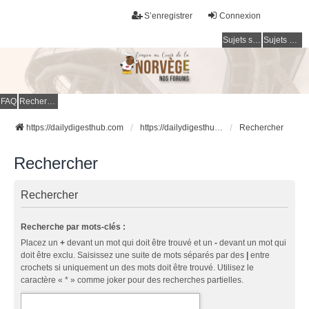
S’enregistrer
Connexion
Sujets sans réponse
Sujets actifs
FAQ
Rechercher
https://dailydigesthub.com
https://dailydigesthub.com
Rechercher
Rechercher
Rechercher
Recherche par mots-clés :
Placez un
+
devant un mot qui doit être trouvé et un
-
devant un mot qui
doit être exclu. Saisissez une suite de mots séparés par des
|
entre
crochets si uniquement un des mots doit être trouvé. Utilisez le
caractère « * » comme joker pour des recherches partielles.