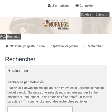
S’enregistrer
Connexion
Sujets sans réponse
Sujets actifs
FAQ
Rechercher
https://dailydigesthub.com
https://dailydigesthub.com
Rechercher
Rechercher
Rechercher
Recherche par mots-clés :
Placez un
+
devant un mot qui doit être trouvé et un
-
devant un mot qui
doit être exclu. Saisissez une suite de mots séparés par des
|
entre
crochets si uniquement un des mots doit être trouvé. Utilisez le
caractère « * » comme joker pour des recherches partielles.