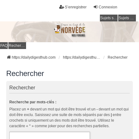
S’enregistrer
Connexion
Sujets sans réponse
Sujets actifs
FAQ
Rechercher
https://dailydigesthub.com
https://dailydigesthub.com
Rechercher
Rechercher
Rechercher
Recherche par mots-clés :
Placez un
+
devant un mot qui doit être trouvé et un
-
devant un mot qui
doit être exclu. Saisissez une suite de mots séparés par des
|
entre
crochets si uniquement un des mots doit être trouvé. Utilisez le
caractère « * » comme joker pour des recherches partielles.