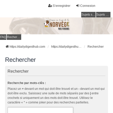
S’enregistrer
Connexion
Sujets sans réponse
Sujets actifs
FAQ
Rechercher
https://dailydigesthub.com
https://dailydigesthub.com
Rechercher
Rechercher
Rechercher
Recherche par mots-clés :
Placez un
+
devant un mot qui doit être trouvé et un
-
devant un mot qui
doit être exclu. Saisissez une suite de mots séparés par des
|
entre
crochets si uniquement un des mots doit être trouvé. Utilisez le
caractère « * » comme joker pour des recherches partielles.