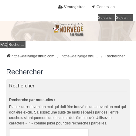
S’enregistrer
Connexion
Sujets sans réponse
Sujets actifs
FAQ
Rechercher
https://dailydigesthub.com
https://dailydigesthub.com
Rechercher
Rechercher
Rechercher
Recherche par mots-clés :
Placez un
+
devant un mot qui doit être trouvé et un
-
devant un mot qui
doit être exclu. Saisissez une suite de mots séparés par des
|
entre
crochets si uniquement un des mots doit être trouvé. Utilisez le
caractère « * » comme joker pour des recherches partielles.